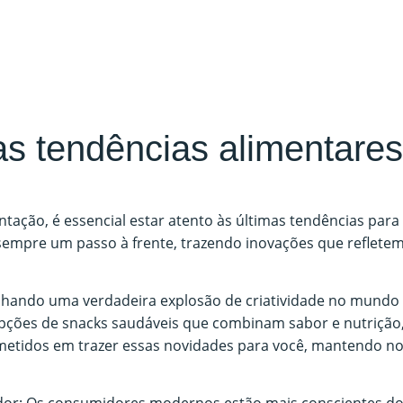
s tendências alimentares!
ação, é essencial estar atento às últimas tendências para
sempre um passo à frente, trazendo inovações que reflet
hando uma verdadeira explosão de criatividade no mundo d
pções de snacks saudáveis que combinam sabor e nutrição,
ometidos em trazer essas novidades para você, mantendo no
dor: Os consumidores modernos estão mais conscientes do